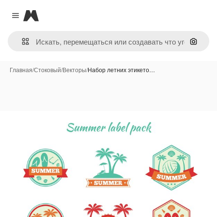
Magnific
Close menu
Поиск 
Главная
/
Стоковый
/
Векторы
/
Набор летних этикето…