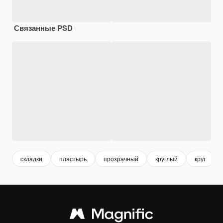
Связанные PSD
складки
пластырь
прозрачный
круглый
круг