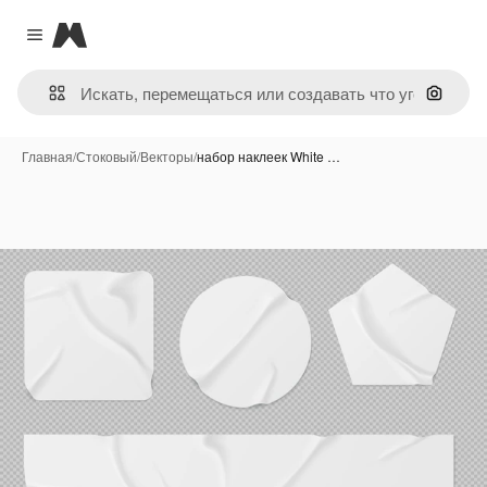
Magnific
Close menu
Поиск 
Главная
/
Стоковый
/
Векторы
/
набор наклеек White …