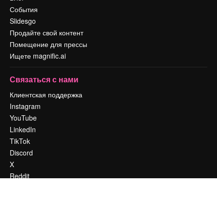
События
Slidesgo
Продайте свой контент
Помещение для прессы
Ищете magnific.ai
Связаться с нами
Клиентская поддержка
Instagram
YouTube
LinkedIn
TikTok
Discord
X
Reddit
Copyright © 2010-
2026
Freepik Company S.L.U.
Все права защищены
.