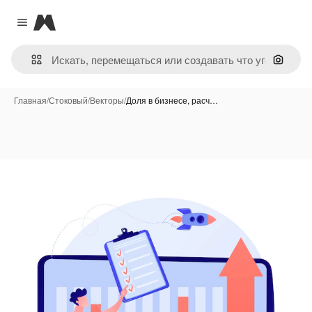
Magnific
Close menu
Поиск 
Главная
/
Стоковый
/
Векторы
/
Доля в бизнесе, расч…