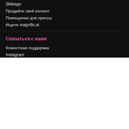
Slidesgo
Продайте свой контент
Помещение для прессы
Ищете magnific.ai
Связаться с нами
Клиентская поддержка
Instagram
YouTube
LinkedIn
TikTok
Discord
X
Reddit
Copyright © 2010-
2026
Freepik Company S.L.U.
Все права защищены
.