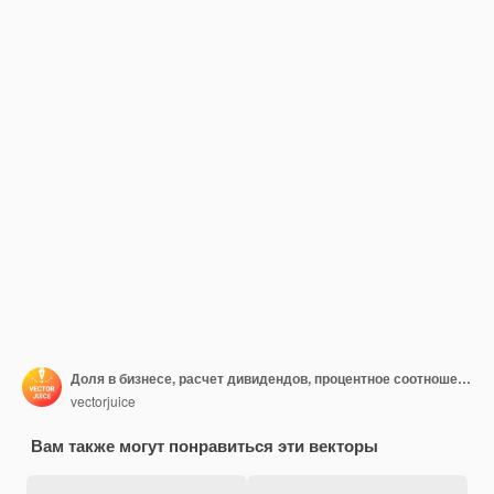
Доля в бизнесе, расчет дивидендов, процентное соотношение. Размер взноса, сумма депозита, бухгалтерский учет и аудит. Акционеры героев мультфильмов
vectorjuice
Вам также могут понравиться эти векторы