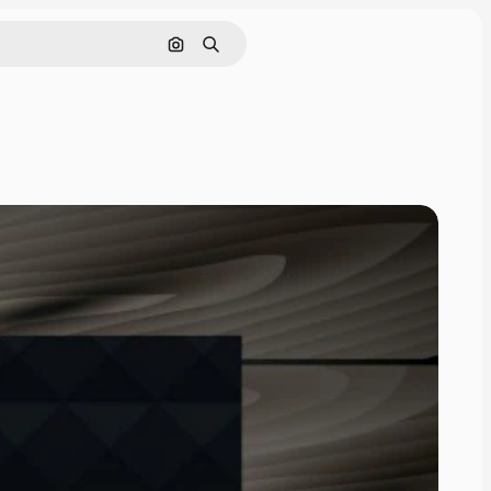
Поиск по изображению
Поиск