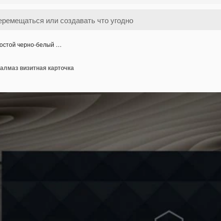
остой черно-белый …
алмаз визитная карточка