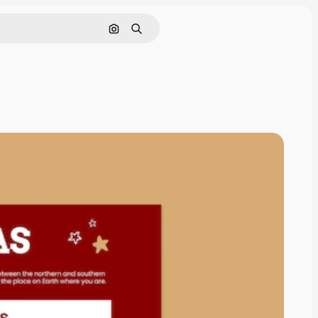
Поиск по изображению
Поиск