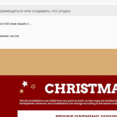
остой знак наших з…
имних часов