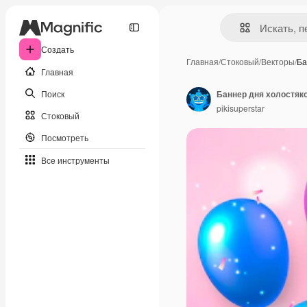
Создать
Главная
/
Стоковый
/
Векторы
/
Ба
Главная
Поиск
Баннер дня холостяк
pikisuperstar
Стоковый
Посмотреть
Все инструменты