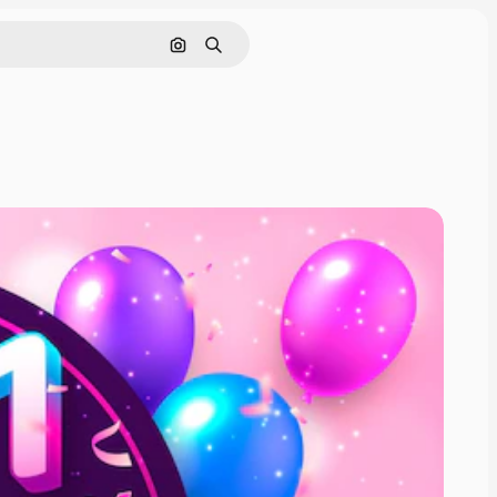
Поиск по изображению
Поиск