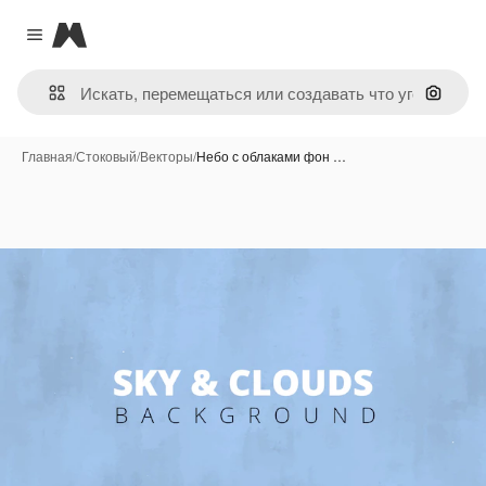
Magnific
Close menu
Поиск 
Главная
/
Стоковый
/
Векторы
/
Небо с облаками фон …