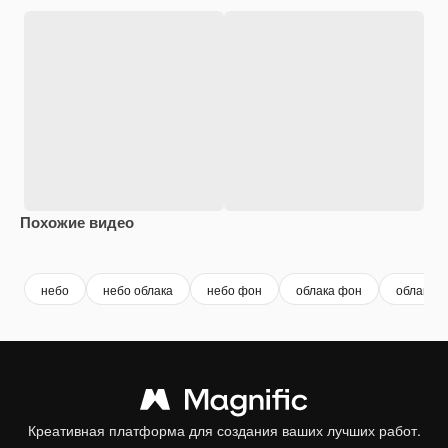
Похожие видео
Premium
Premium
Сгенерировано с помощью ИИ
Premium
Premium
Сгенериров
небо
небо облака
небо фон
облака фон
облака
Креативная платформа для создания ваших лучших работ.