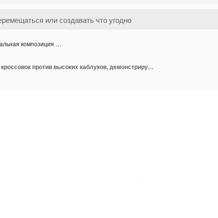
альная композиция …
Реальная композиция кроссовок против высоких каблуков, демонстрирующая растущую популярность женской удобной повседневной обуви