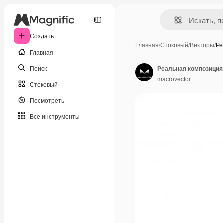
Создать
Главная
/
Стоковый
/
Векторы
/
Ре
Главная
Поиск
macrovector
Стоковый
Посмотреть
Все инструменты