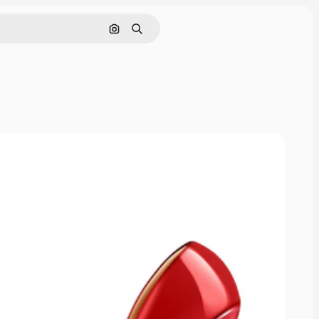
Поиск по изображению
Поиск