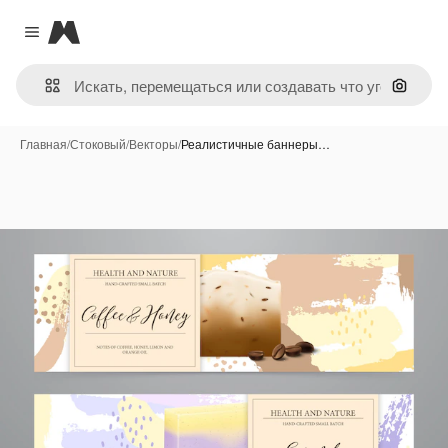
Magnific
Close menu
Поиск 
Главная
/
Стоковый
/
Векторы
/
Реалистичные баннеры…