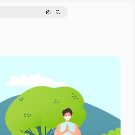
Поиск по изображению
Поиск