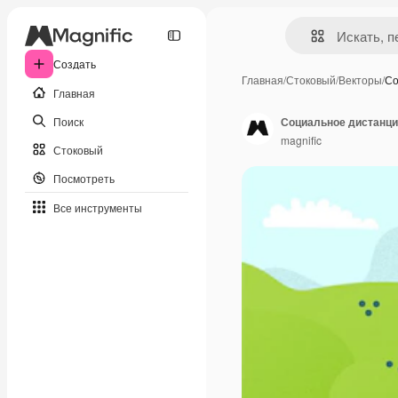
Создать
Главная
/
Стоковый
/
Векторы
/
Со
Главная
Поиск
Социальное дистанци
magnific
Стоковый
Посмотреть
Все инструменты