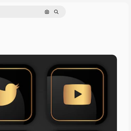
Поиск по изображению
Поиск