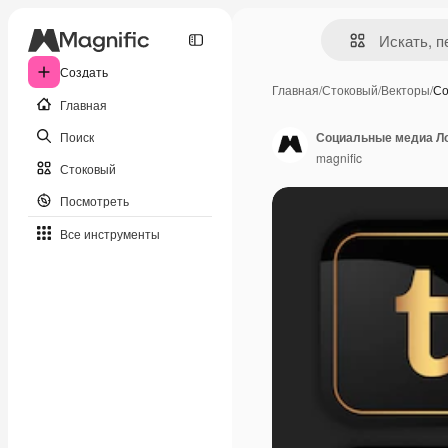
Создать
Главная
/
Стоковый
/
Векторы
/
Со
Главная
Поиск
Социальные медиа Ло
magnific
Стоковый
Посмотреть
Все инструменты