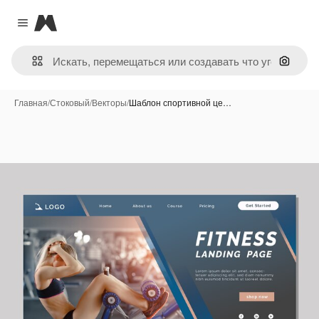
Magnific
Close menu
Поиск 
Главная
/
Стоковый
/
Векторы
/
Шаблон спортивной це…