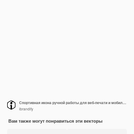
Спортивная икона ручной работы для веб-печати и мобильного набора UXUI, такого как посадка на скейтборд, катание на коньках, стрельба, стрельба, стрельба, спортивная пиктограмма, вектор
ibrandify
Вам также могут понравиться эти векторы