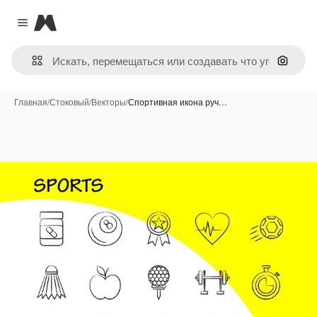
Magnific
Close menu
Поиск 
Главная
/
Стоковый
/
Векторы
/
Спортивная икона руч…