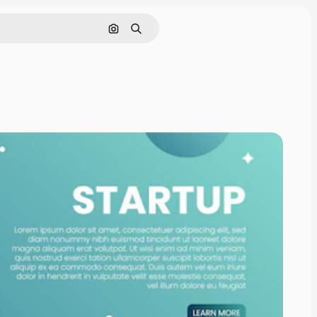
Поиск по изображению
Поиск