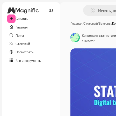
Создать
Главная
/
Стоковый
/
Векторы
/
Ко
Главная
Поиск
fullvector
Стоковый
Посмотреть
Все инструменты