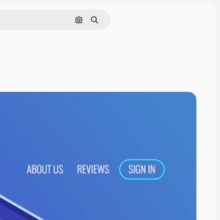
Поиск по изображению
Поиск