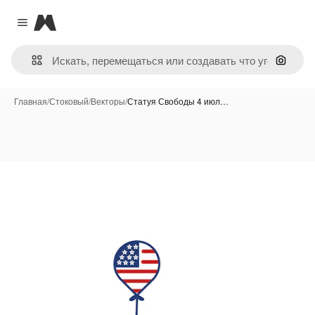
Magnific
Close menu
Поиск 
Главная
/
Стоковый
/
Векторы
/
Статуя Свободы 4 июл…