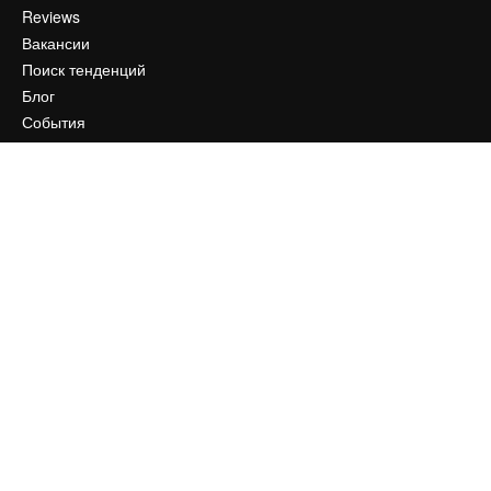
Reviews
Вакансии
Поиск тенденций
Блог
События
Slidesgo
Продайте свой контент
Помещение для прессы
Ищете magnific.ai
Связаться с нами
Клиентская поддержка
Instagram
YouTube
LinkedIn
TikTok
Discord
X