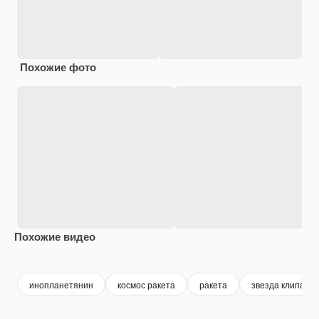
Похожие фото
Похожие видео
Premium
Premium
Premium
Premium
инопланетянин
космос ракета
ракета
звезда клипарт