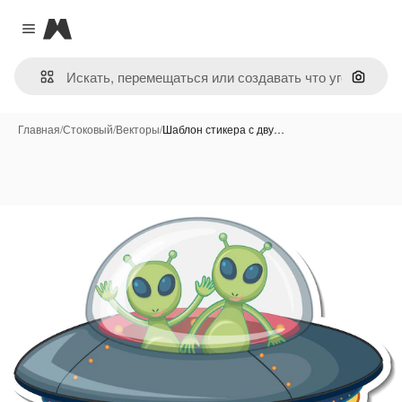
Magnific
Close menu
Поиск 
Главная
/
Стоковый
/
Векторы
/
Шаблон стикера с дву…