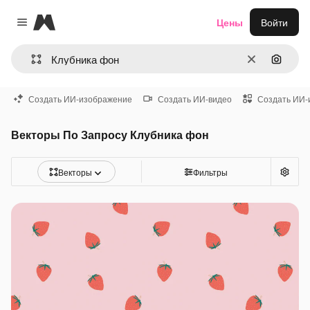
Magnific
Цены
Войти
Close menu
Очистить
Поиск 
Создать ИИ-изображение
Создать ИИ-видео
Создать ИИ-
Векторы По Запросу Клубника фон
Векторы
Фильтры