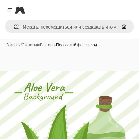
Magnific
Close menu
Поиск 
Главная
/
Стоковый
/
Векторы
/
Полосатый фон с прод…