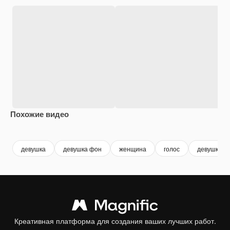
Похожие видео
Premium
Premium
Сгенерировано с помощью ИИ
Premium
Premium
девушка
девушка фон
женщина
голос
девушка п
Креативная платформа для создания ваших лучших работ.