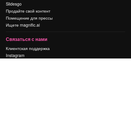
Slidesgo
Продайте свой контент
Помещение для прессы
Ищете magnific.ai
Связаться с нами
Клиентская поддержка
Instagram
YouTube
LinkedIn
TikTok
Discord
X
Reddit
Copyright © 2010-
2026
Freepik Company S.L.U.
Все права защищены
.