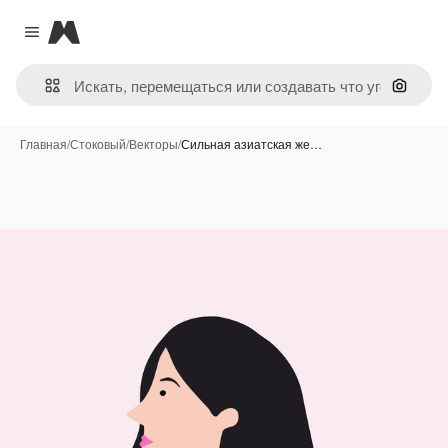
Magnific
Close menu
Поиск 
Главная
/
Стоковый
/
Векторы
/
Сильная азиатская же…