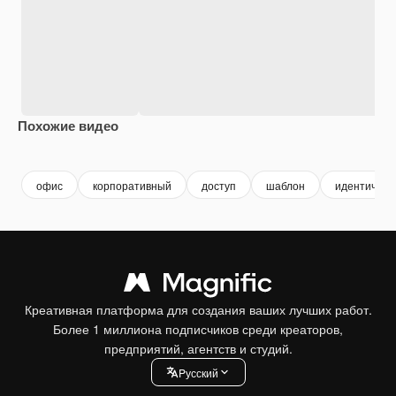
Похожие видео
Premium
Premium
Premium
Premium
Сгенериров
офис
корпоративный
доступ
шаблон
идентичнос
Креативная платформа для создания ваших лучших работ.
Более 1 миллиона подписчиков среди креаторов,
предприятий, агентств и студий.
Pусский