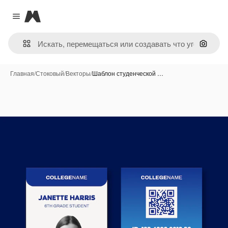
Magnific
Close menu
Поиск 
Главная
/
Стоковый
/
Векторы
/
Шаблон студенческой …