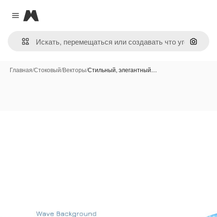
Magnific
Close menu
Поиск 
Главная
/
Стоковый
/
Векторы
/
Стильный, элегантный…