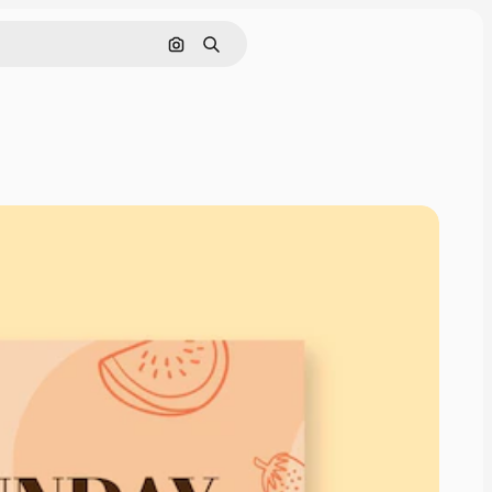
Поиск по изображению
Поиск