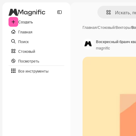
Создать
Главная
/
Стоковый
/
Векторы
/
Во
Главная
Поиск
Воскресный бранч к
magnific
Стоковый
Посмотреть
Все инструменты