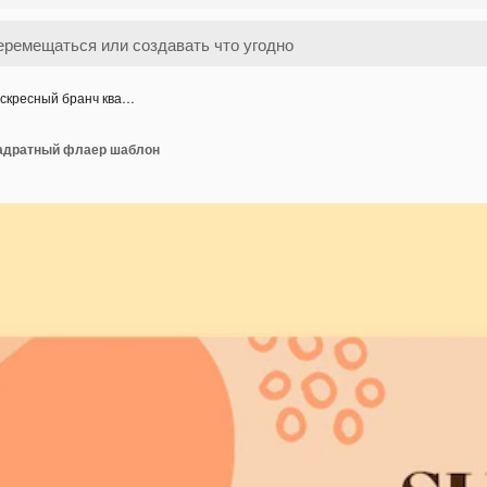
скресный бранч ква…
вадратный флаер шаблон