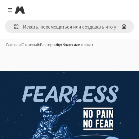
Magnific
Close menu
Поиск 
Главная
/
Стоковый
/
Векторы
/
Футболка или плакат