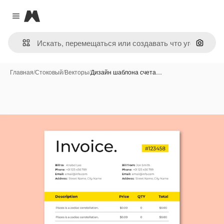
Magnific
Close menu
Поиск 
Главная
/
Стоковый
/
Векторы
/
Дизайн шаблона счета…