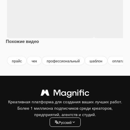
Похожие видео
Premium
Premium
Premium
Premium
прайс
чек
профессиональный
шаблон
оплата
Креативная платформа для создания ваших лучших работ.
Более 1 миллиона подписчиков среди креаторов,
предприятий, агентств и студий.
Pусский