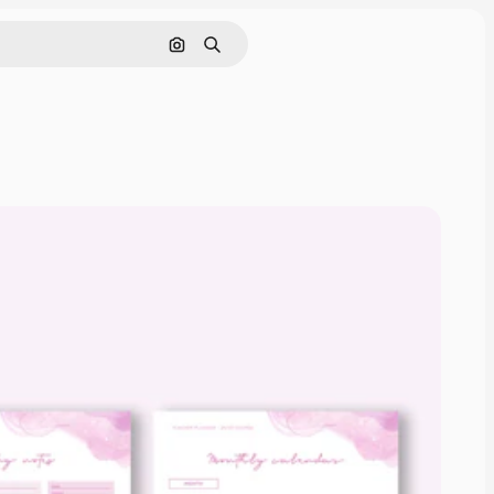
Поиск по изображению
Поиск