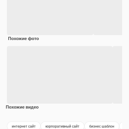
Похожие фото
Похожие видео
Premium
Premium
Сгенериров
интернет сайт
корпоративный сайт
бизнес шаблон
са