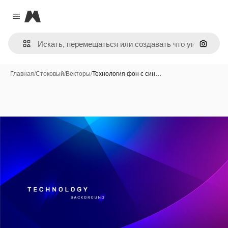
Magnific
Close menu
Поиск 
Главная
/
Стоковый
/
Векторы
/
Технология фон с син…