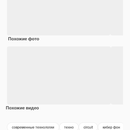
Похожие фото
Похожие видео
Premium
Premium
Premium
Premium
современные технологии
техно
circuit
кибер фон