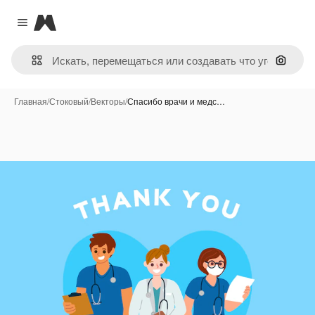
Magnific
Close menu
Поиск 
Главная
/
Стоковый
/
Векторы
/
Спасибо врачи и медс…