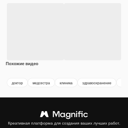
Похожие видео
Premium
Premium
Premium
Premium
доктор
медсестра
клиника
здравоохранение
бол
Креативная платформа для создания ваших лучших работ.