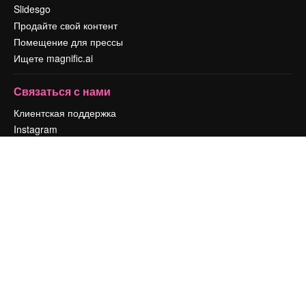
Slidesgo
Продайте свой контент
Помещение для прессы
Ищете magnific.ai
Связаться с нами
Клиентская поддержка
Instagram
YouTube
LinkedIn
TikTok
Discord
X
Reddit
Copyright © 2010-
2026
Freepik Company S.L.U.
Все права защищены
.