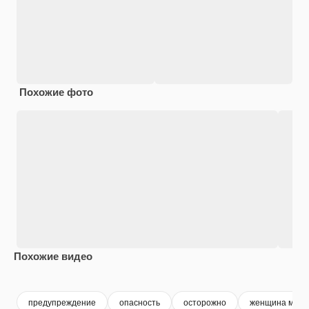
Похожие фото
Похожие видео
Premium
Premium
предупреждение
опасность
осторожно
женщина мужч