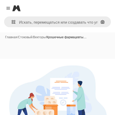
Magnific
Close menu
Поиск 
Главная
/
Стоковый
/
Векторы
/
Крошечные фармацевты…