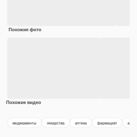
Похожие фото
Похожие видео
Premium
Premium
Premium
Premium
медикаменты
лекарства
аптека
фармацевт
анти