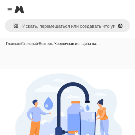
Magnific
Close menu
Поиск 
Главная
/
Стоковый
/
Векторы
/
Крошечная женщина на…