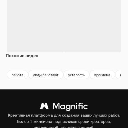
Похожие видео
Premium
Premium
Premium
Premium
работа
люди работают
усталость
проблема
карь
Креативная платформа для создания ваших лучших работ.
Более 1 миллиона подписчиков среди креаторов,
предприятий, агентств и студий.