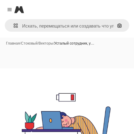
Magnific
Close menu
Поиск 
Главная
/
Стоковый
/
Векторы
/
Усталый сотрудник, у…