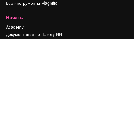
Все инструменты Magnific
Начать
Academy
Документация по Пакету ИИ
Служба поддержки
Условия и положения
Политика конфиденциальности
Оригиналы
Новое
Политика файлов cookie
Центр доверия
Партнеры
Предприятие
Компания
Цены
О нас
Reviews