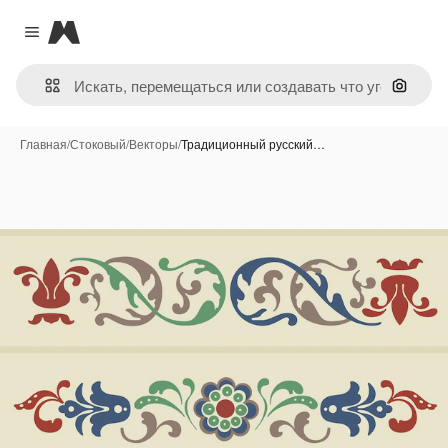
Magnific
Close menu
Поиск 
Главная
/
Стоковый
/
Векторы
/
Традиционный русский…