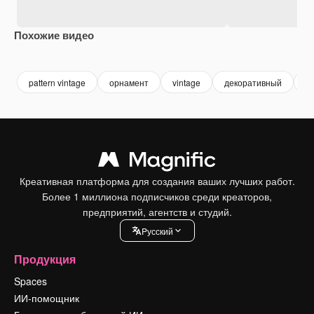
Похожие видео
Premium
Premium
Premium
Premium
pattern vintage
орнамент
vintage
декоративный
р
Креативная платформа для создания ваших лучших работ.
Более 1 миллиона подписчиков среди креаторов,
предприятий, агентств и студий.
Pусский
Продукция
Spaces
ИИ-помощник