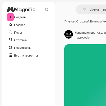
Создать
Главная
/
Стоковый
/
Векторы
/
Ко
Главная
Поиск
Концепция цветка дл
macrovector
Стоковый
Посмотреть
Все инструменты