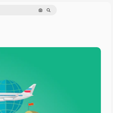
Поиск по изображению
Поиск