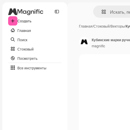
Создать
Главная
/
Стоковый
/
Векторы
/
Ку
Главная
Поиск
Кубинские марки руч
magnific
Стоковый
Посмотреть
Все инструменты