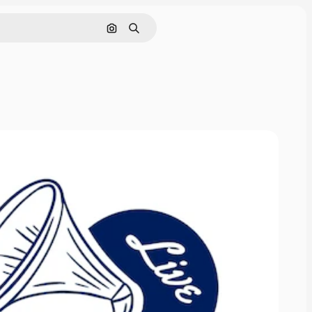
Поиск по изображению
Поиск