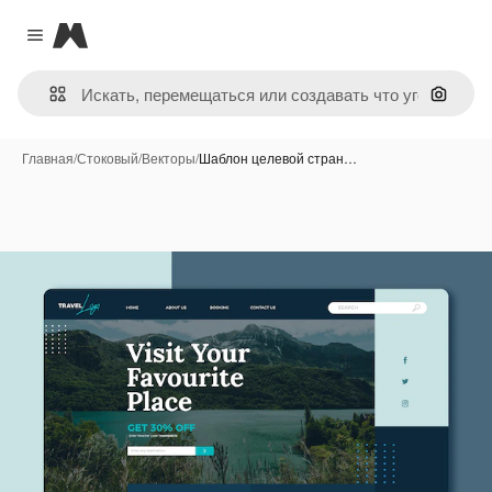
Magnific
Close menu
Поиск 
Главная
/
Стоковый
/
Векторы
/
Шаблон целевой стран…