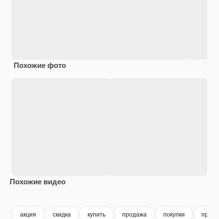
Похожие фото
Похожие видео
Premium
Premium
Premium
Premium
акция
скидка
купить
продажа
покупки
прайс