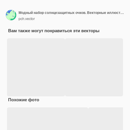
Модный набор солнцезащитных очков. Векторные иллюстрации ретро и современных очков разных форм и цветов. Коллекция мультяшных аксессуаров для защиты глаз от солнца, изолированного на белом. Концепция моды
pch.vector
Вам также могут понравиться эти векторы
Похожие фото