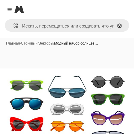
Magnific
Close menu
Поиск 
Главная
/
Стоковый
/
Векторы
/
Модный набор солнцез…