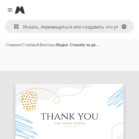
Magnific
Close menu
Поиск 
Главная
/
Стоковый
/
Векторы
/
Модно. Спасибо за ди…