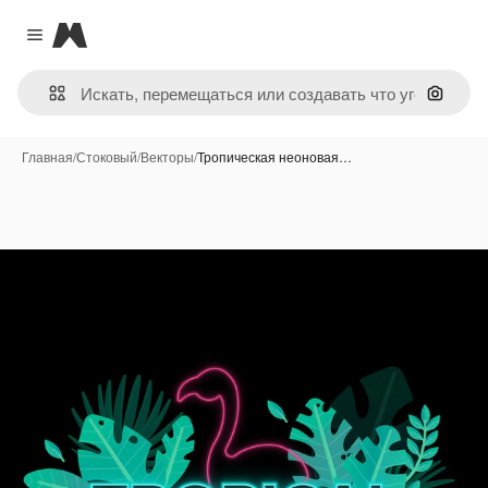
Magnific
Close menu
Поиск 
Главная
/
Стоковый
/
Векторы
/
Тропическая неоновая…