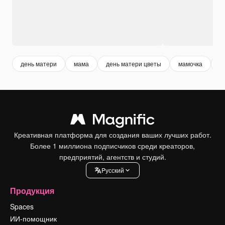
день матери
мама
день матери цветы
мамочка
ф
Креативная платформа для создания ваших лучших работ.
Более 1 миллиона подписчиков среди креаторов,
предприятий, агентств и студий.
Pусский
Продукция
Spaces
ИИ-помощник