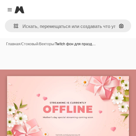
Magnific
Close menu
Поиск 
Главная
/
Стоковый
/
Векторы
/
Twitch фон для празд…