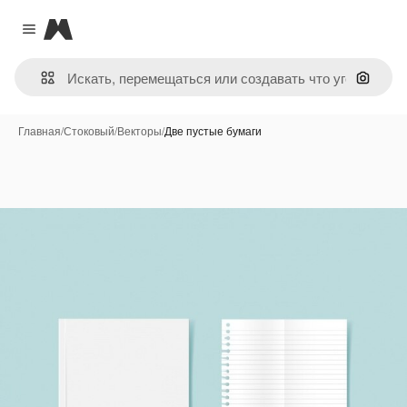
Magnific
Close menu
Поиск 
Главная
/
Стоковый
/
Векторы
/
Две пустые бумаги