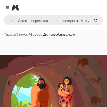
Magnific
Close menu
Поиск 
Главная
/
Стоковый
/
Векторы
/
Два первобытных чело…