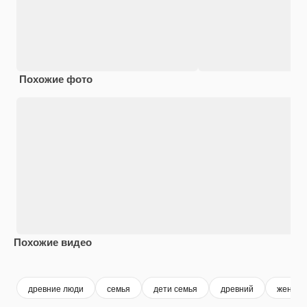
Похожие фото
Похожие видео
Premium
Premium
Premium
Premium
древние люди
семья
дети семья
древний
женщин