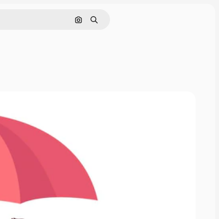
Поиск по изображению
Поиск