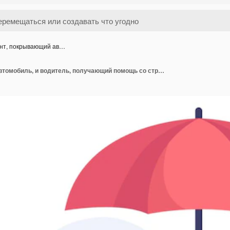
нт, покрывающий ав…
Зонт, покрывающий автомобиль, и водитель, получающий помощь со страховкой. Брокер помогает женщине защитить автомобиль от несчастных случаев с плоской векторной иллюстрацией. Страхование автомобиля, аренда, безопасность, концепция помощи