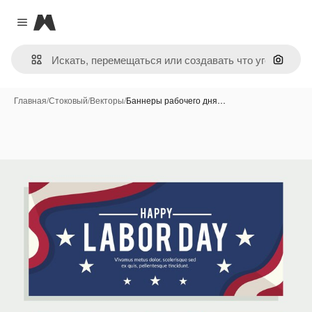
Magnific
Close menu
Поиск 
Главная
/
Стоковый
/
Векторы
/
Баннеры рабочего дня…