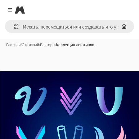
Magnific
Close menu
Поиск 
Главная
/
Стоковый
/
Векторы
/
Коллекция логотипов …