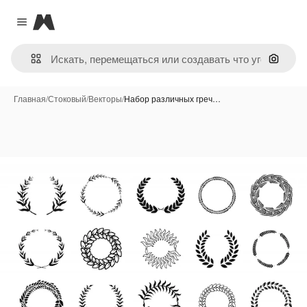
Magnific
Close menu
Поиск 
Главная
/
Стоковый
/
Векторы
/
Набор различных греч…