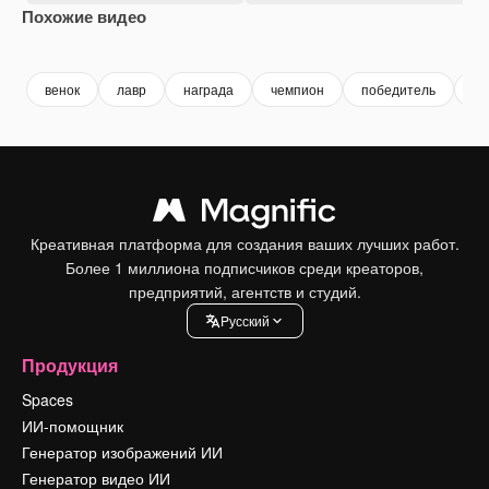
Похожие видео
Premium
Premium
Premium
Premium
венок
лавр
награда
чемпион
победитель
по
Креативная платформа для создания ваших лучших работ.
Более 1 миллиона подписчиков среди креаторов,
предприятий, агентств и студий.
Pусский
Продукция
Spaces
ИИ-помощник
Генератор изображений ИИ
Генератор видео ИИ