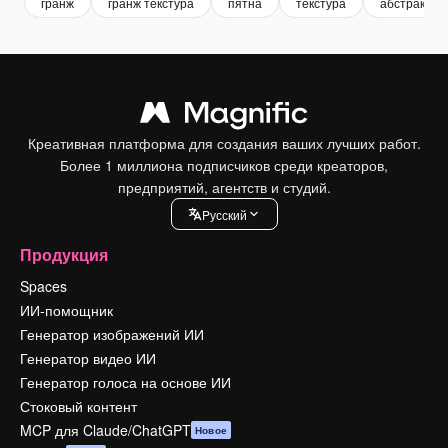
гранж
гранж текстура
пятна
текстура
абстрактны
Креативная платформа для создания ваших лучших работ.
Более 1 миллиона подписчиков среди креаторов,
предприятий, агентств и студий.
Pусский
Продукция
Spaces
ИИ-помощник
Генератор изображений ИИ
Генератор видео ИИ
Генератор голоса на основе ИИ
Стоковый контент
MCP для Claude/ChatGPT
Новое