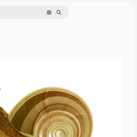
Поиск по изображению
Поиск