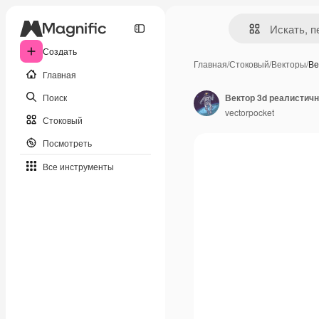
Создать
Главная
/
Стоковый
/
Векторы
/
Ве
Главная
Поиск
vectorpocket
Стоковый
Посмотреть
Все инструменты