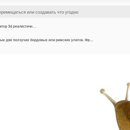
ктор 3d реалистичн…
Вектор 3d реалистичные две ползучих бордовых или римских улиток. Французская кухня деликатесы, съедобные и е